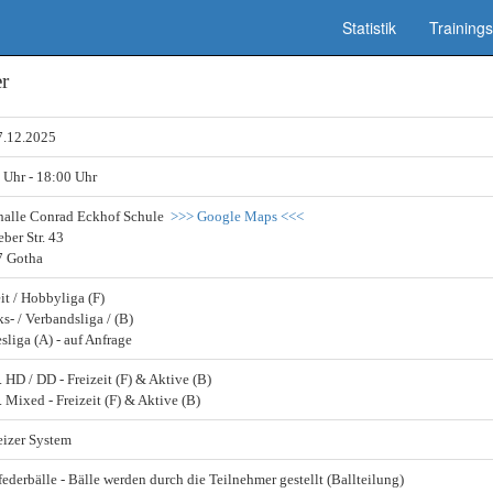
Statistik
Trainings
r
7.12.2025
 Uhr
- 18:00 Uhr
halle Conrad Eckhof Schule
>>> Google Maps <<<
ber Str. 43
7 Gotha
it / Hobbyliga (F)
s- / Verbandsliga / (B)
sliga (A) - auf Anfrage
 HD / DD - Freizeit (F) & Aktive (B)
. Mixed - Freizeit (F) & Aktive (B)
izer System
federbälle - Bälle werden durch die Teilnehmer gestellt (Ballteilung)