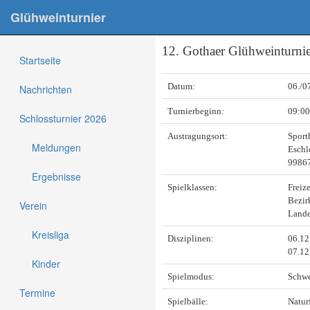
Glühweinturnier
12. Gothaer Glühweinturnie
Startseite
Datum:
06./0
Nachrichten
Turnierbeginn:
09:00
Schlossturnier 2026
Austragungsort:
Sport
Meldungen
Eschle
9986
Ergebnisse
Spielklassen:
Freize
Bezirk
Verein
Lande
Kreisliga
Disziplinen:
06.12.
07.12
Kinder
Spielmodus:
Schwe
Termine
Spielbälle:
Natur