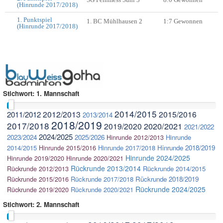
(Hinrunde 2017/2018)
1. Punktspiel
1. BC Mühlhausen 2
1:7 Gewonnen
(Hinrunde 2017/2018)
Stichwort: 1. Mannschaft
2014/2015
2012/2013
2015/2016
2011/2012
2013/2014
2018/2019
2017/2018
2020/2021
2019/2020
2021/2022
2024/2025
2023/2024
2025/2026
Hinrunde
Hinrunde 2012/2013
2014/2015
Hinrunde 2017/2018
Hinrunde 2018/2019
Hinrunde 2015/2016
Hinrunde 2024/2025
Hinrunde 2019/2020
Hinrunde 2020/2021
Rückrunde 2013/2014
Rückrunde 2014/2015
Rückrunde 2012/2013
Rückrunde 2017/2018
Rückrunde 2018/2019
Rückrunde 2015/2016
Rückrunde 2024/2025
Rückrunde 2020/2021
Rückrunde 2019/2020
Stichwort: 2. Mannschaft