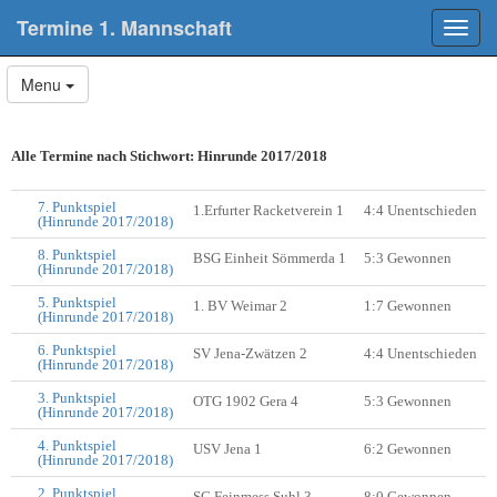
Termine 1. Mannschaft
Toggl
navig
menu
Menu
Alle Termine nach Stichwort: Hinrunde 2017/2018
7. Punktspiel
1.Erfurter Racketverein 1
4:4 Unentschieden
(Hinrunde 2017/2018)
8. Punktspiel
BSG Einheit Sömmerda 1
5:3 Gewonnen
(Hinrunde 2017/2018)
5. Punktspiel
1. BV Weimar 2
1:7 Gewonnen
(Hinrunde 2017/2018)
6. Punktspiel
SV Jena-Zwätzen 2
4:4 Unentschieden
(Hinrunde 2017/2018)
3. Punktspiel
OTG 1902 Gera 4
5:3 Gewonnen
(Hinrunde 2017/2018)
4. Punktspiel
USV Jena 1
6:2 Gewonnen
(Hinrunde 2017/2018)
2. Punktspiel
SG Feinmess Suhl 3
8:0 Gewonnen